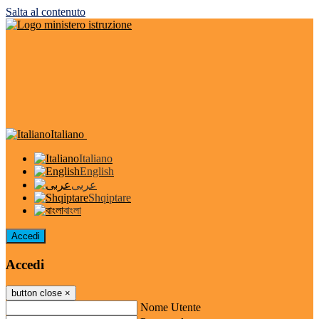
Salta al contenuto
Italiano
Italiano
English
عربى
Shqiptare
বাংলা
Accedi
Accedi
button close
×
Nome Utente