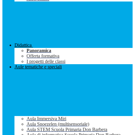
Didattica
Panoramica
Offerta formativa
I progetti delle classi
Aule tematiche e speciali
Aula Immersiva Miri
Aula Snoezelen (multisensoriale)
Aula STEM Scuola Primaria Don Barbera
Aula di informatica Scuola Primaria Don Barbera