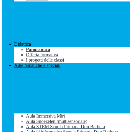
Didattica
Panoramica
Offerta formativa
I progetti delle classi
Aule tematiche e speciali
Aula Immersiva Miri
Aula Snoezelen (multisensoriale)
Aula STEM Scuola Primaria Don Barbera
Aula di informatica Scuola Primaria Don Barbera