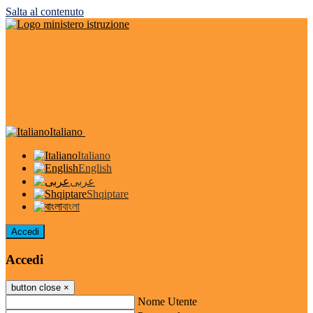
Salta al contenuto
Italiano
Italiano
English
عربى
Shqiptare
বাংলা
Accedi
Accedi
button close
×
Nome Utente