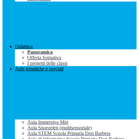
Didattica
Panoramica
Offerta formativa
I progetti delle classi
Aule tematiche e speciali
Aula Immersiva Miri
Aula Snoezelen (multisensoriale)
Aula STEM Scuola Primaria Don Barbera
Aula di informatica Scuola Primaria Don Barbera