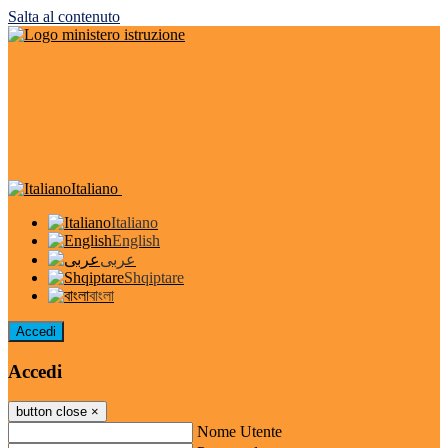
Salta al contenuto
Italiano
Italiano
English
عربى
Shqiptare
বাংলা
Accedi
Accedi
button close
×
Nome Utente