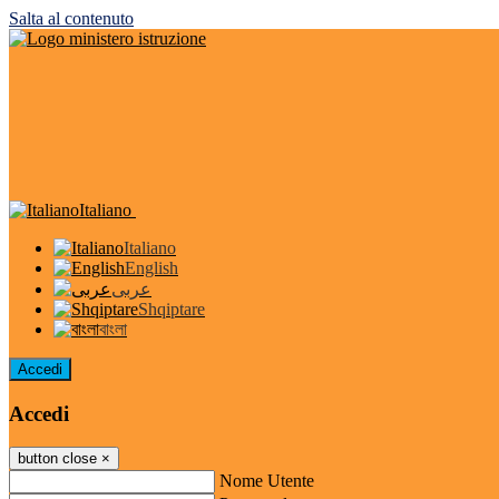
Salta al contenuto
Italiano
Italiano
English
عربى
Shqiptare
বাংলা
Accedi
Accedi
button close
×
Nome Utente