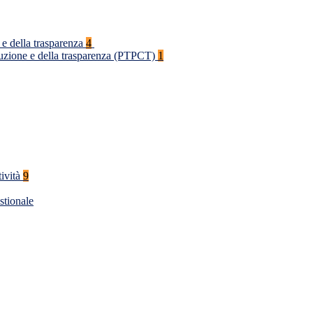
 e della trasparenza
4
rruzione e della trasparenza (PTPCT)
1
tività
9
stionale