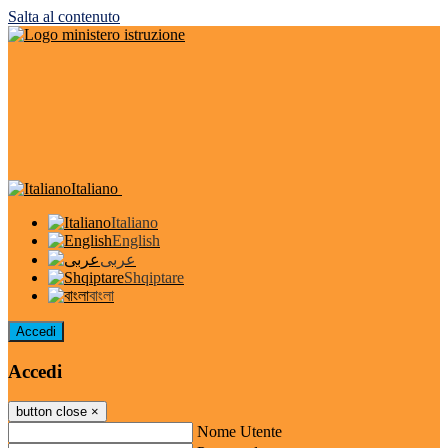
Salta al contenuto
Italiano
Italiano
English
عربى
Shqiptare
বাংলা
Accedi
Accedi
button close
×
Nome Utente