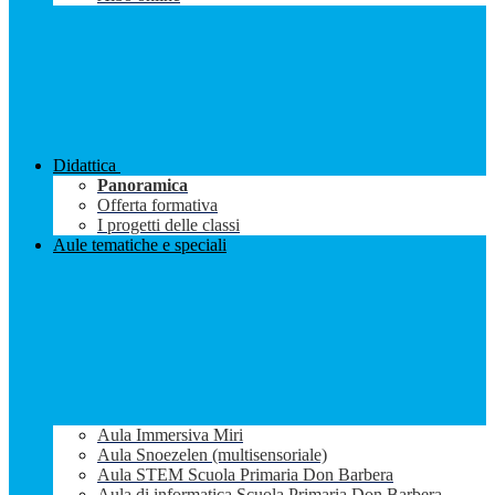
Didattica
Panoramica
Offerta formativa
I progetti delle classi
Aule tematiche e speciali
Aula Immersiva Miri
Aula Snoezelen (multisensoriale)
Aula STEM Scuola Primaria Don Barbera
Aula di informatica Scuola Primaria Don Barbera