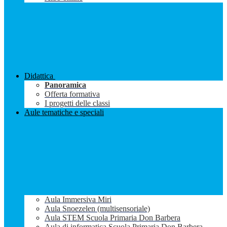
Didattica
Panoramica
Offerta formativa
I progetti delle classi
Aule tematiche e speciali
Aula Immersiva Miri
Aula Snoezelen (multisensoriale)
Aula STEM Scuola Primaria Don Barbera
Aula di informatica Scuola Primaria Don Barbera