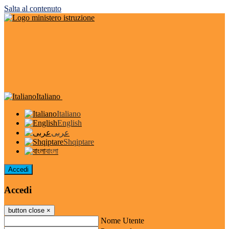
Salta al contenuto
Italiano
Italiano
English
عربى
Shqiptare
বাংলা
Accedi
Accedi
button close
×
Nome Utente