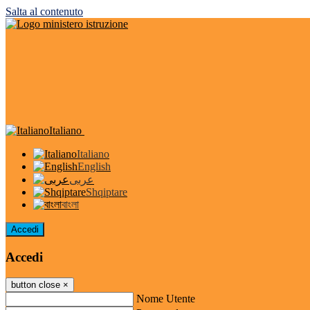
Salta al contenuto
Italiano
Italiano
English
عربى
Shqiptare
বাংলা
Accedi
Accedi
button close
×
Nome Utente