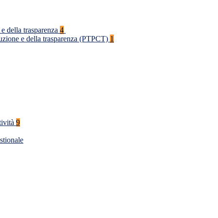
 e della trasparenza
4
rruzione e della trasparenza (PTPCT)
1
tività
9
stionale