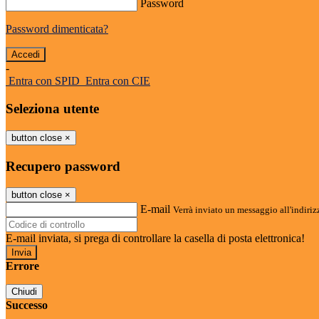
Password
Password dimenticata?
-
Entra con SPID
Entra con CIE
Seleziona utente
button close
×
Recupero password
button close
×
E-mail
Verrà inviato un messaggio all'indirizz
E-mail inviata, si prega di controllare la casella di posta elettronica!
Errore
Chiudi
Successo