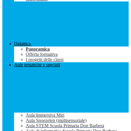
Didattica
Panoramica
Offerta formativa
I progetti delle classi
Aule tematiche e speciali
Aula Immersiva Miri
Aula Snoezelen (multisensoriale)
Aula STEM Scuola Primaria Don Barbera
Aula di informatica Scuola Primaria Don Barbera