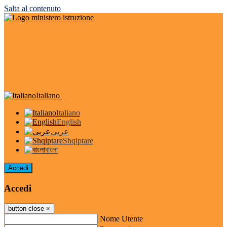
Salta al contenuto
Italiano
Italiano
English
عربى
Shqiptare
বাংলা
Accedi
Accedi
button close
×
Nome Utente