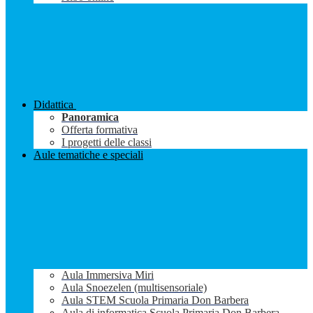
Didattica
Panoramica
Offerta formativa
I progetti delle classi
Aule tematiche e speciali
Aula Immersiva Miri
Aula Snoezelen (multisensoriale)
Aula STEM Scuola Primaria Don Barbera
Aula di informatica Scuola Primaria Don Barbera