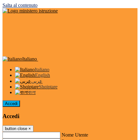
Salta al contenuto
Italiano
Italiano
English
عربى
Shqiptare
বাংলা
Accedi
Accedi
button close
×
Nome Utente