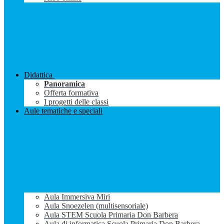
Didattica
Panoramica
Offerta formativa
I progetti delle classi
Aule tematiche e speciali
Aula Immersiva Miri
Aula Snoezelen (multisensoriale)
Aula STEM Scuola Primaria Don Barbera
Aula di informatica Scuola Primaria Don Barbera