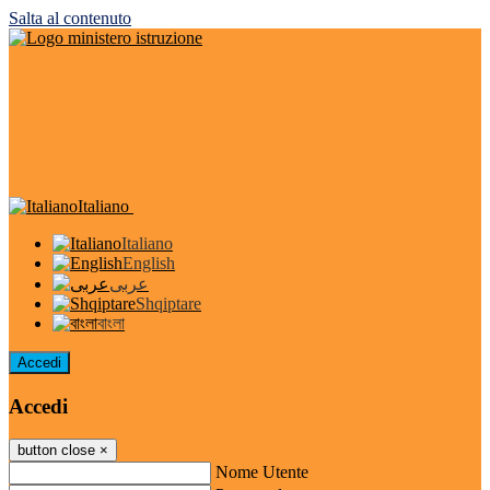
Salta al contenuto
Italiano
Italiano
English
عربى
Shqiptare
বাংলা
Accedi
Accedi
button close
×
Nome Utente