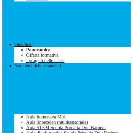
Didattica
Panoramica
Offerta formativa
I progetti delle classi
Aule tematiche e speciali
Aula Immersiva Miri
Aula Snoezelen (multisensoriale)
Aula STEM Scuola Primaria Don Barbera
Aula di informatica Scuola Primaria Don Barbera