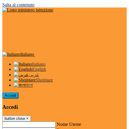
Salta al contenuto
Italiano
Italiano
English
عربى
Shqiptare
বাংলা
Accedi
Accedi
button close
×
Nome Utente