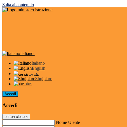
Salta al contenuto
Italiano
Italiano
English
عربى
Shqiptare
বাংলা
Accedi
Accedi
button close
×
Nome Utente