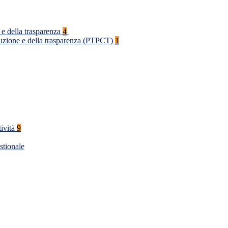
 e della trasparenza
4
rruzione e della trasparenza (PTPCT)
1
tività
9
stionale