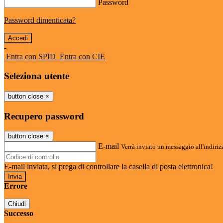
Password
Password dimenticata?
-
Entra con SPID
Entra con CIE
Seleziona utente
button close
×
Recupero password
button close
×
E-mail
Verrà inviato un messaggio all'indirizz
E-mail inviata, si prega di controllare la casella di posta elettronica!
Errore
Chiudi
Successo