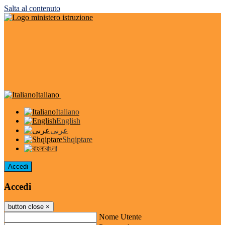
Salta al contenuto
Italiano
Italiano
English
عربى
Shqiptare
বাংলা
Accedi
Accedi
button close
×
Nome Utente