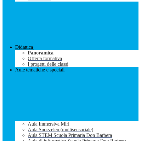
Didattica
Panoramica
Offerta formativa
I progetti delle classi
Aule tematiche e speciali
Aula Immersiva Miri
Aula Snoezelen (multisensoriale)
Aula STEM Scuola Primaria Don Barbera
Aula di informatica Scuola Primaria Don Barbera