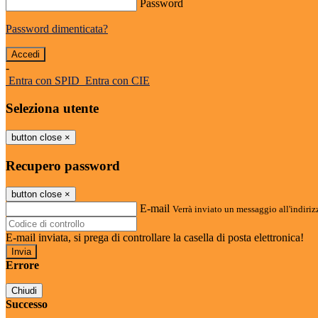
Password
Password dimenticata?
-
Entra con SPID
Entra con CIE
Seleziona utente
button close
×
Recupero password
button close
×
E-mail
Verrà inviato un messaggio all'indirizz
E-mail inviata, si prega di controllare la casella di posta elettronica!
Errore
Chiudi
Successo