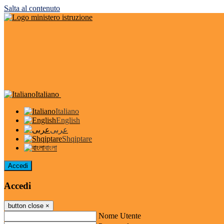
Salta al contenuto
Italiano
Italiano
English
عربى
Shqiptare
বাংলা
Accedi
Accedi
button close
×
Nome Utente