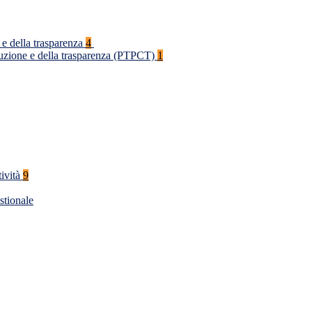
 e della trasparenza
4
rruzione e della trasparenza (PTPCT)
1
tività
9
stionale