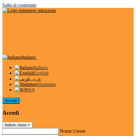
Salta al contenuto
Italiano
Italiano
English
عربى
Shqiptare
বাংলা
Accedi
Accedi
button close
×
Nome Utente