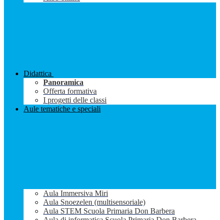
Didattica
Panoramica
Offerta formativa
I progetti delle classi
Aule tematiche e speciali
Aula Immersiva Miri
Aula Snoezelen (multisensoriale)
Aula STEM Scuola Primaria Don Barbera
Aula di informatica Scuola Primaria Don Barbera