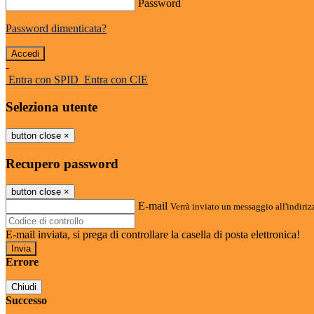
Password
Password dimenticata?
-
Entra con SPID
Entra con CIE
Seleziona utente
button close
×
Recupero password
button close
×
E-mail
Verrà inviato un messaggio all'indirizz
E-mail inviata, si prega di controllare la casella di posta elettronica!
Errore
Chiudi
Successo