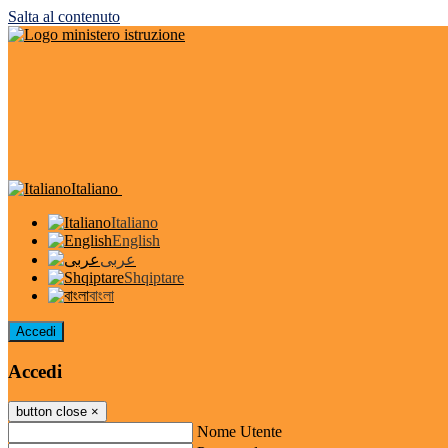
Salta al contenuto
Italiano
Italiano
English
عربى
Shqiptare
বাংলা
Accedi
Accedi
button close
×
Nome Utente