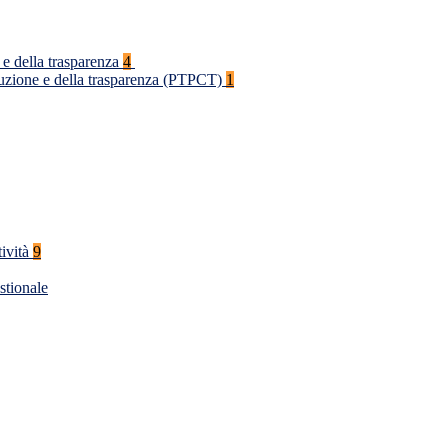
 e della trasparenza
4
rruzione e della trasparenza (PTPCT)
1
tività
9
stionale