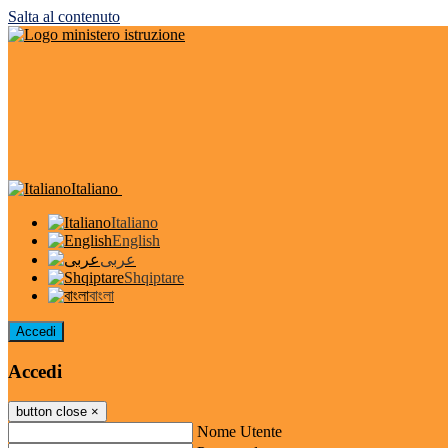
Salta al contenuto
Italiano
Italiano
English
عربى
Shqiptare
বাংলা
Accedi
Accedi
button close
×
Nome Utente