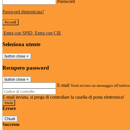
Password
Password dimenticata?
-
Entra con SPID
Entra con CIE
Seleziona utente
button close
×
Recupero password
button close
×
E-mail
Verrà inviato un messaggio all'indirizz
E-mail inviata, si prega di controllare la casella di posta elettronica!
Errore
Chiudi
Successo