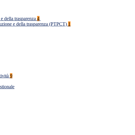
 e della trasparenza
4
rruzione e della trasparenza (PTPCT)
1
tività
9
stionale