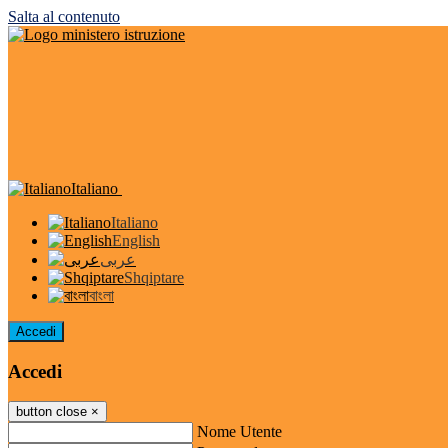
Salta al contenuto
Italiano
Italiano
English
عربى
Shqiptare
বাংলা
Accedi
Accedi
button close
×
Nome Utente