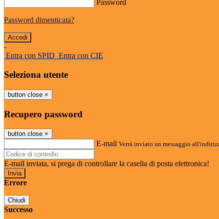
Password
Password dimenticata?
-
Entra con SPID
Entra con CIE
Seleziona utente
button close
×
Recupero password
button close
×
E-mail
Verrà inviato un messaggio all'indirizz
E-mail inviata, si prega di controllare la casella di posta elettronica!
Errore
Chiudi
Successo