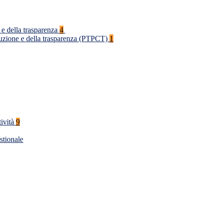
 e della trasparenza
4
rruzione e della trasparenza (PTPCT)
1
tività
9
stionale