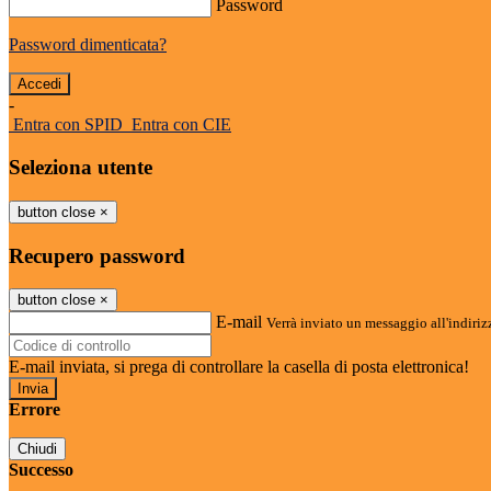
Password
Password dimenticata?
-
Entra con SPID
Entra con CIE
Seleziona utente
button close
×
Recupero password
button close
×
E-mail
Verrà inviato un messaggio all'indirizz
E-mail inviata, si prega di controllare la casella di posta elettronica!
Errore
Chiudi
Successo