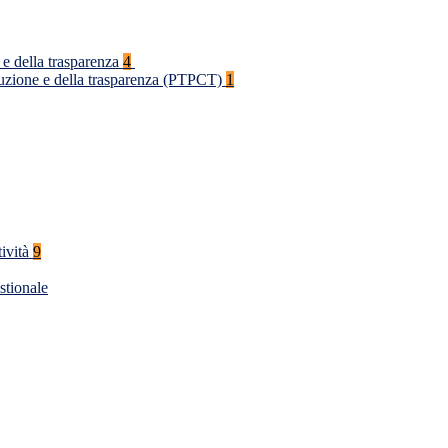
 e della trasparenza
4
rruzione e della trasparenza (PTPCT)
1
tività
9
stionale