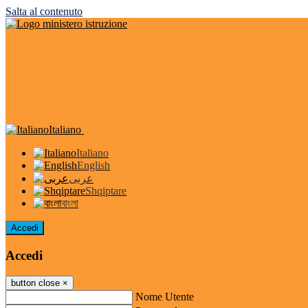
Salta al contenuto
Italiano
Italiano
English
عربى
Shqiptare
বাংলা
Accedi
Accedi
button close
×
Nome Utente