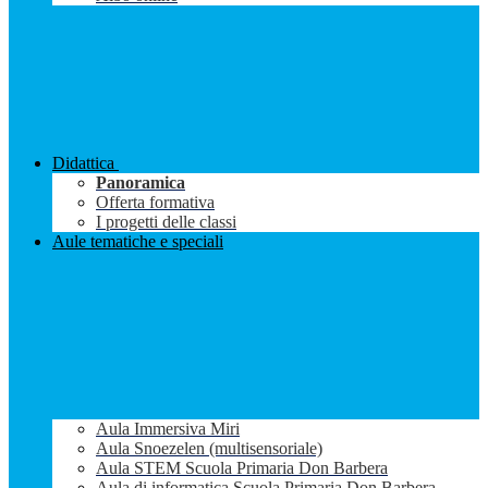
Didattica
Panoramica
Offerta formativa
I progetti delle classi
Aule tematiche e speciali
Aula Immersiva Miri
Aula Snoezelen (multisensoriale)
Aula STEM Scuola Primaria Don Barbera
Aula di informatica Scuola Primaria Don Barbera