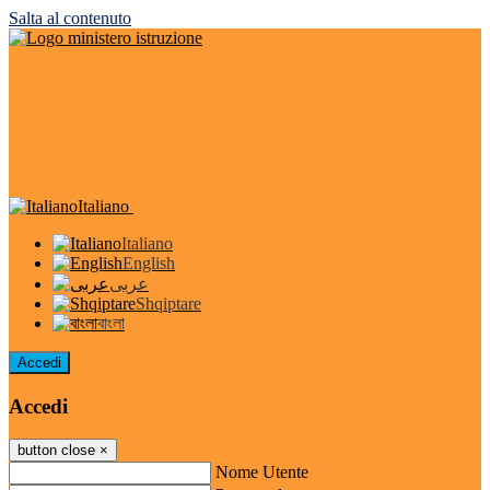
Salta al contenuto
Italiano
Italiano
English
عربى
Shqiptare
বাংলা
Accedi
Accedi
button close
×
Nome Utente