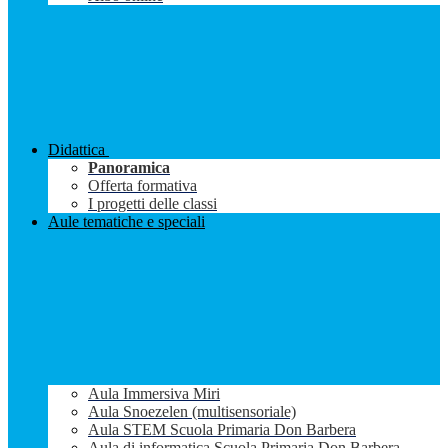
Didattica
Panoramica
Offerta formativa
I progetti delle classi
Aule tematiche e speciali
Aula Immersiva Miri
Aula Snoezelen (multisensoriale)
Aula STEM Scuola Primaria Don Barbera
Aula di informatica Scuola Primaria Don Barbera