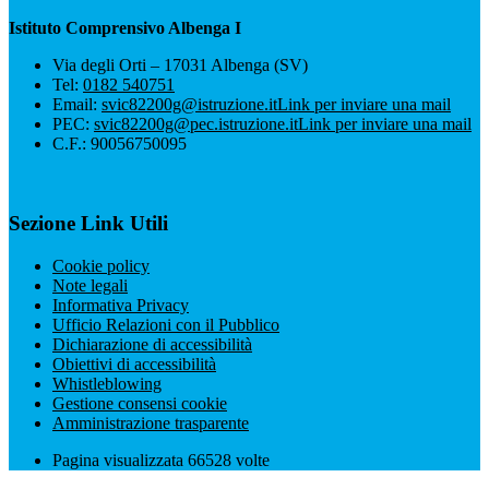
Istituto Comprensivo Albenga I
Via degli Orti – 17031 Albenga (SV)
Tel:
0182 540751
Email:
svic82200g@istruzione.it
Link per inviare una mail
PEC:
svic82200g@pec.istruzione.it
Link per inviare una mail
C.F.: 90056750095
Sezione Link Utili
Cookie policy
Note legali
Informativa Privacy
Ufficio Relazioni con il Pubblico
Dichiarazione di accessibilità
Obiettivi di accessibilità
Whistleblowing
Gestione consensi cookie
Amministrazione trasparente
Pagina visualizzata
66528
volte