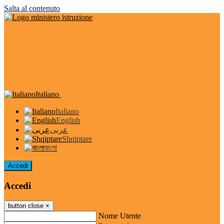
Salta al contenuto
Italiano
Italiano
English
عربى
Shqiptare
বাংলা
Accedi
Accedi
button close
×
Nome Utente