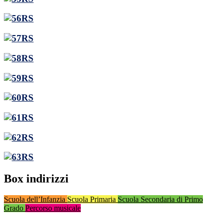
Box indirizzi
Scuola dell’Infanzia
Scuola Primaria
Scuola Secondaria di Primo
Grado
Percorso musicale