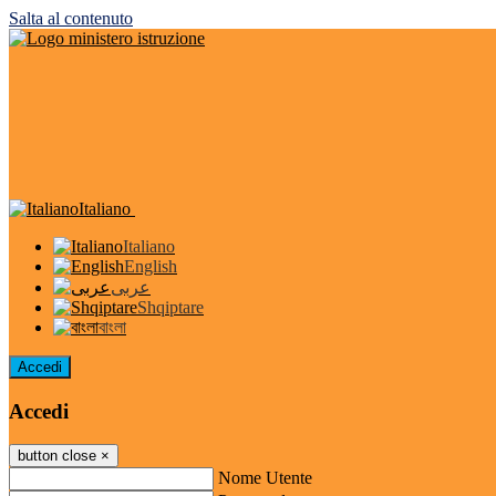
Salta al contenuto
Italiano
Italiano
English
عربى
Shqiptare
বাংলা
Accedi
Accedi
button close
×
Nome Utente