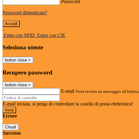
Password
Password dimenticata?
-
Entra con SPID
Entra con CIE
Seleziona utente
button close
×
Recupero password
button close
×
E-mail
Verrà inviato un messaggio all'indirizz
E-mail inviata, si prega di controllare la casella di posta elettronica!
Errore
Chiudi
Successo