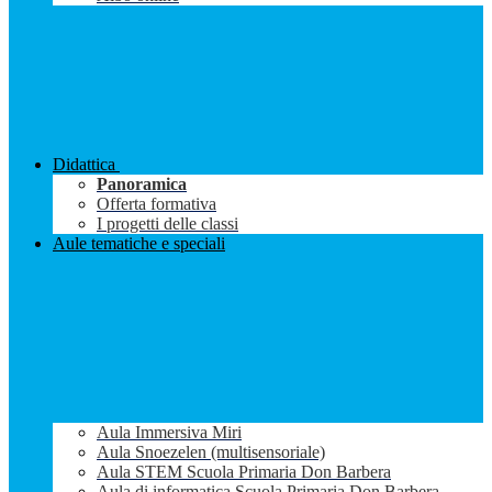
Didattica
Panoramica
Offerta formativa
I progetti delle classi
Aule tematiche e speciali
Aula Immersiva Miri
Aula Snoezelen (multisensoriale)
Aula STEM Scuola Primaria Don Barbera
Aula di informatica Scuola Primaria Don Barbera