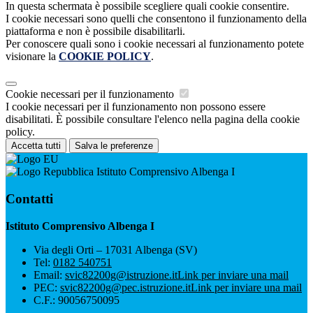
In questa schermata è possibile scegliere quali cookie consentire.
I cookie necessari sono quelli che consentono il funzionamento della
piattaforma e non è possibile disabilitarli.
Per conoscere quali sono i cookie necessari al funzionamento potete
visionare la
COOKIE POLICY
.
Cookie necessari per il funzionamento
I cookie necessari per il funzionamento non possono essere
disabilitati. È possibile consultare l'elenco nella pagina della cookie
policy.
Accetta tutti
Salva le preferenze
Istituto Comprensivo Albenga I
Contatti
Istituto Comprensivo Albenga I
Via degli Orti – 17031 Albenga (SV)
Tel:
0182 540751
Email:
svic82200g@istruzione.it
Link per inviare una mail
PEC:
svic82200g@pec.istruzione.it
Link per inviare una mail
C.F.: 90056750095