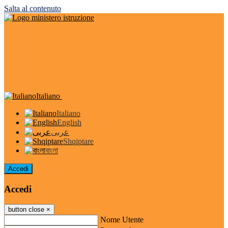
Salta al contenuto
Italiano
Italiano
English
عربى
Shqiptare
বাংলা
Accedi
Accedi
button close
×
Nome Utente