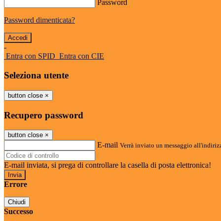
Password
Password dimenticata?
-
Entra con SPID
Entra con CIE
Seleziona utente
button close
×
Recupero password
button close
×
E-mail
Verrà inviato un messaggio all'indirizz
E-mail inviata, si prega di controllare la casella di posta elettronica!
Errore
Chiudi
Successo