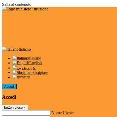
Salta al contenuto
Italiano
Italiano
English
عربى
Shqiptare
বাংলা
Accedi
Accedi
button close
×
Nome Utente