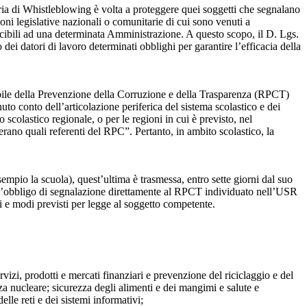
ia di Whistleblowing è volta a proteggere quei soggetti che segnalano
ioni legislative nazionali o comunitarie di cui sono venuti a
ibili ad una determinata Amministrazione. A questo scopo, il D. Lgs.
dei datori di lavoro determinati obblighi per garantire l’efficacia della
sabile della Prevenzione della Corruzione e della Trasparenza (RPCT)
to conto dell’articolazione periferica del sistema scolastico e dei
o scolastico regionale, o per le regioni in cui è previsto, nel
perano quali referenti del RPC”. Pertanto, in ambito scolastico, la
mpio la scuola), quest’ultima è trasmessa, entro sette giorni dal suo
o l’obbligo di segnalazione direttamente al RPCT individuato nell’USR
pi e modi previsti per legge al soggetto competente.
ervizi, prodotti e mercati finanziari e prevenzione del riciclaggio e del
za nucleare; sicurezza degli alimenti e dei mangimi e salute e
lle reti e dei sistemi informativi;