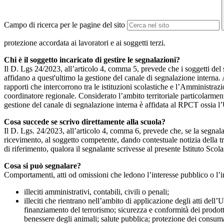
Campo di ricerca per le pagine del sito
protezione accordata ai lavoratori e ai soggetti terzi.
Chi è il soggetto incaricato di gestire le segnalazioni?
Il D. Lgs 24/2023, all’articolo 4, comma 5, prevede che i soggetti del
affidano a quest'ultimo la gestione del canale di segnalazione interna.
rapporti che intercorrono tra le istituzioni scolastiche e l’Amministrazio
coordinatore regionale. Considerato l’ambito territoriale particolarmente
gestione del canale di segnalazione interna è affidata al RPCT ossia l
Cosa succede se scrivo direttamente alla scuola?
Il D. Lgs. 24/2023, all’articolo 4, comma 6, prevede che, se la segnal
ricevimento, al soggetto competente, dando contestuale notizia della 
di riferimento, qualora il segnalante scrivesse al presente Istituto Sco
Cosa si può segnalare?
Comportamenti, atti od omissioni che ledono l’interesse pubblico o l’i
illeciti amministrativi, contabili, civili o penali;
illeciti che rientrano nell’ambito di applicazione degli atti dell’
finanziamento del terrorismo; sicurezza e conformità dei prodotti
benessere degli animali; salute pubblica; protezione dei consumato