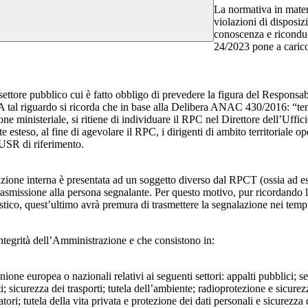
La normativa in mater
violazioni di disposiz
conoscenza e riconduc
24/2023 pone a carico 
 settore pubblico cui è fatto obbligo di prevedere la figura del Respon
 A tal riguardo si ricorda che in base alla Delibera ANAC 430/2016: “tenu
ne ministeriale, si ritiene di individuare il RPC nel Direttore dell’Uffici
 esteso, al fine di agevolare il RPC, i dirigenti di ambito territoriale o
’USR di riferimento.
azione interna è presentata ad un soggetto diverso dal RPCT (ossia ad ese
trasmissione alla persona segnalante. Per questo motivo, pur ricordand
lastico, quest’ultimo avrà premura di trasmettere la segnalazione nei tem
ntegrità dell’Amministrazione e che consistono in:
Unione europea o nazionali relativi ai seguenti settori: appalti pubblici; s
; sicurezza dei trasporti; tutela dell’ambiente; radioprotezione e sicurez
ri; tutela della vita privata e protezione dei dati personali e sicurezza de