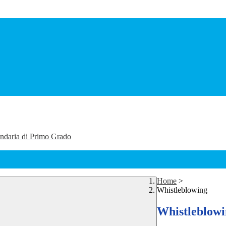
ondaria di Primo Grado
Home
>
Whistleblowing
Whistleblow