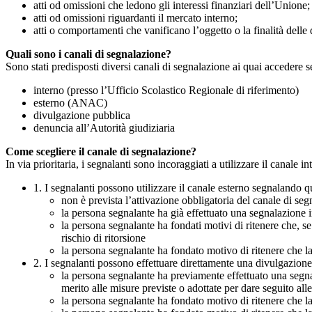
atti od omissioni che ledono gli interessi finanziari dell’Unione;
atti od omissioni riguardanti il mercato interno;
atti o comportamenti che vanificano l’oggetto o la finalità delle d
Quali sono i canali di segnalazione?
Sono stati predisposti diversi canali di segnalazione ai quai accedere 
interno (presso l’Ufficio Scolastico Regionale di riferimento)
esterno (ANAC)
divulgazione pubblica
denuncia all’Autorità giudiziaria
Come scegliere il canale di segnalazione?
In via prioritaria, i segnalanti sono incoraggiati a utilizzare il canale
1. I segnalanti possono utilizzare il canale esterno segnaland
non è prevista l’attivazione obbligatoria del canale di se
la persona segnalante ha già effettuato una segnalazione i
la persona segnalante ha fondati motivi di ritenere che, s
rischio di ritorsione
la persona segnalante ha fondato motivo di ritenere che la
2. I segnalanti possono effettuare direttamente una divulgazion
la persona segnalante ha previamente effettuato una segnal
merito alle misure previste o adottate per dare seguito all
la persona segnalante ha fondato motivo di ritenere che la