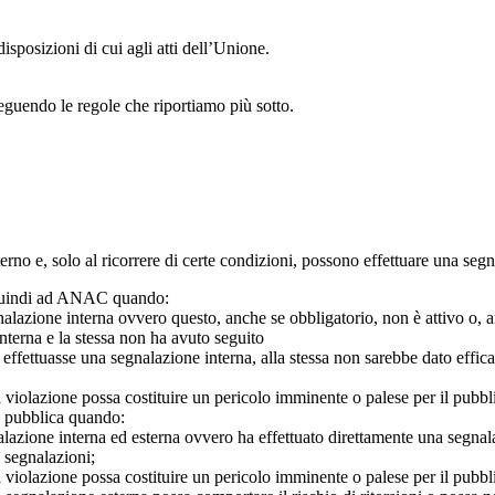
isposizioni di cui agli atti dell’Unione.
seguendo le regole che riportiamo più sotto.
 interno e, solo al ricorrere di certe condizioni, possono effettuare una s
o quindi ad ANAC quando:
gnalazione interna ovvero questo, anche se obbligatorio, non è attivo o, 
nterna e la stessa non ha avuto seguito
e effettuasse una segnalazione interna, alla stessa non sarebbe dato eff
 violazione possa costituire un pericolo imminente o palese per il pubbl
e pubblica quando:
azione interna ed esterna ovvero ha effettuato direttamente una segnalazio
e segnalazioni;
 violazione possa costituire un pericolo imminente o palese per il pubbli