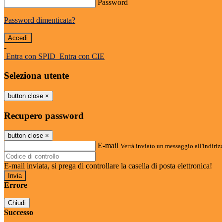
Password
Password dimenticata?
-
Entra con SPID
Entra con CIE
Seleziona utente
button close
×
Recupero password
button close
×
E-mail
Verrà inviato un messaggio all'indirizz
E-mail inviata, si prega di controllare la casella di posta elettronica!
Errore
Chiudi
Successo