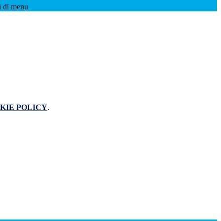
i di menu
KIE POLICY
.