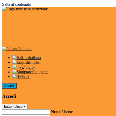
Salta al contenuto
Italiano
Italiano
English
عربى
Shqiptare
বাংলা
Accedi
Accedi
button close
×
Nome Utente