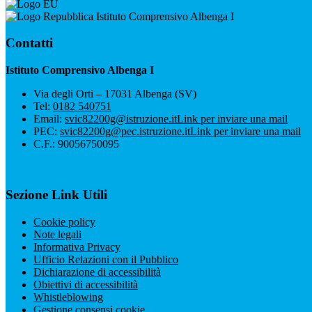
Istituto Comprensivo Albenga I
Contatti
Istituto Comprensivo Albenga I
Via degli Orti – 17031 Albenga (SV)
Tel:
0182 540751
Email:
svic82200g@istruzione.it
Link per inviare una mail
PEC:
svic82200g@pec.istruzione.it
Link per inviare una mail
C.F.: 90056750095
Sezione Link Utili
Cookie policy
Note legali
Informativa Privacy
Ufficio Relazioni con il Pubblico
Dichiarazione di accessibilità
Obiettivi di accessibilità
Whistleblowing
Gestione consensi cookie