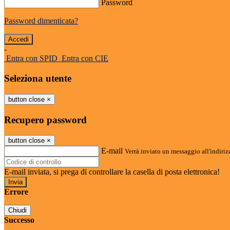
Password
Password dimenticata?
-
Entra con SPID
Entra con CIE
Seleziona utente
button close
×
Recupero password
button close
×
E-mail
Verrà inviato un messaggio all'indirizz
E-mail inviata, si prega di controllare la casella di posta elettronica!
Errore
Chiudi
Successo