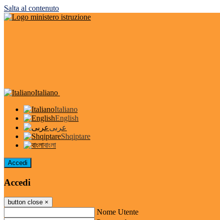
Salta al contenuto
Italiano
Italiano
English
عربى
Shqiptare
বাংলা
Accedi
Accedi
button close
×
Nome Utente