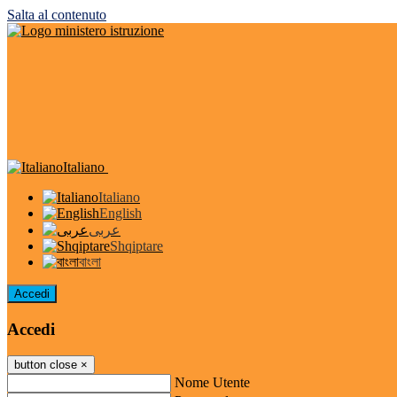
Salta al contenuto
Italiano
Italiano
English
عربى
Shqiptare
বাংলা
Accedi
Accedi
button close
×
Nome Utente