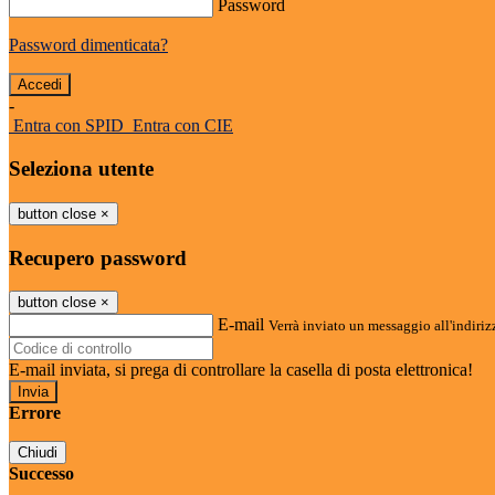
Password
Password dimenticata?
-
Entra con SPID
Entra con CIE
Seleziona utente
button close
×
Recupero password
button close
×
E-mail
Verrà inviato un messaggio all'indirizz
E-mail inviata, si prega di controllare la casella di posta elettronica!
Errore
Chiudi
Successo