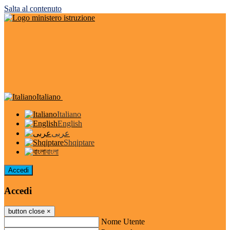
Salta al contenuto
Italiano
Italiano
English
عربى
Shqiptare
বাংলা
Accedi
Accedi
button close
×
Nome Utente