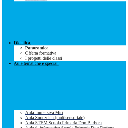
Didattica
Panoramica
Offerta formativa
I progetti delle classi
Aule tematiche e speciali
Aula Immersiva Miri
Aula Snoezelen (multisensoriale)
Aula STEM Scuola Primaria Don Barbera
Aula di informatica Scuola Primaria Don Barbera