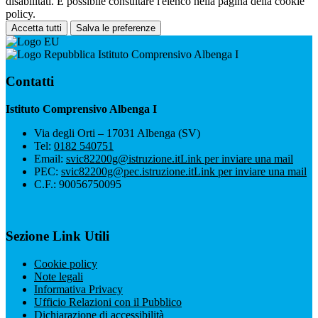
disabilitati. È possibile consultare l'elenco nella pagina della cookie
policy.
Accetta tutti
Salva le preferenze
Istituto Comprensivo Albenga I
Contatti
Istituto Comprensivo Albenga I
Via degli Orti – 17031 Albenga (SV)
Tel:
0182 540751
Email:
svic82200g@istruzione.it
Link per inviare una mail
PEC:
svic82200g@pec.istruzione.it
Link per inviare una mail
C.F.: 90056750095
Sezione Link Utili
Cookie policy
Note legali
Informativa Privacy
Ufficio Relazioni con il Pubblico
Dichiarazione di accessibilità