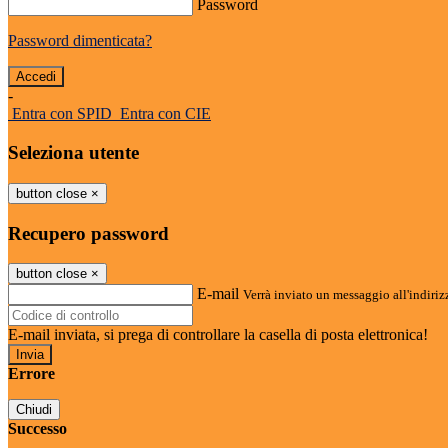
Password
Password dimenticata?
-
Entra con SPID
Entra con CIE
Seleziona utente
button close
×
Recupero password
button close
×
E-mail
Verrà inviato un messaggio all'indirizz
E-mail inviata, si prega di controllare la casella di posta elettronica!
Errore
Chiudi
Successo