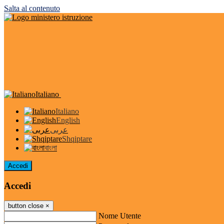
Salta al contenuto
Italiano
Italiano
English
عربى
Shqiptare
বাংলা
Accedi
Accedi
button close
×
Nome Utente