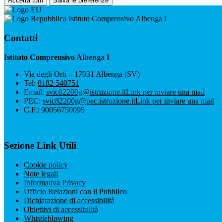
Accetta tutti
Salva le preferenze
Istituto Comprensivo Albenga I
Contatti
Istituto Comprensivo Albenga I
Via degli Orti – 17031 Albenga (SV)
Tel:
0182 540751
Email:
svic82200g@istruzione.it
Link per inviare una mail
PEC:
svic82200g@pec.istruzione.it
Link per inviare una mail
C.F.: 90056750095
Sezione Link Utili
Cookie policy
Note legali
Informativa Privacy
Ufficio Relazioni con il Pubblico
Dichiarazione di accessibilità
Obiettivi di accessibilità
Whistleblowing