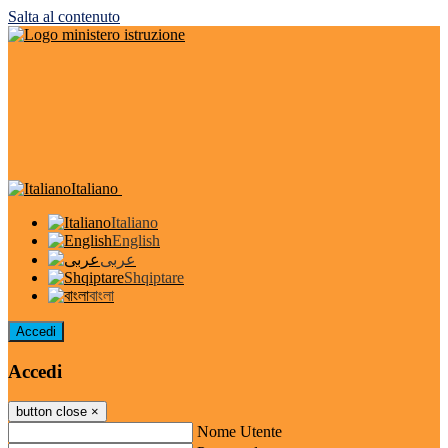
Salta al contenuto
Italiano
Italiano
English
عربى
Shqiptare
বাংলা
Accedi
Accedi
button close
×
Nome Utente