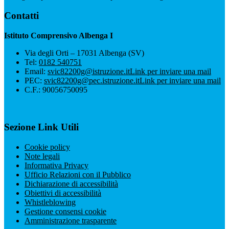
Contatti
Istituto Comprensivo Albenga I
Via degli Orti – 17031 Albenga (SV)
Tel:
0182 540751
Email:
svic82200g@istruzione.it
Link per inviare una mail
PEC:
svic82200g@pec.istruzione.it
Link per inviare una mail
C.F.: 90056750095
Sezione Link Utili
Cookie policy
Note legali
Informativa Privacy
Ufficio Relazioni con il Pubblico
Dichiarazione di accessibilità
Obiettivi di accessibilità
Whistleblowing
Gestione consensi cookie
Amministrazione trasparente