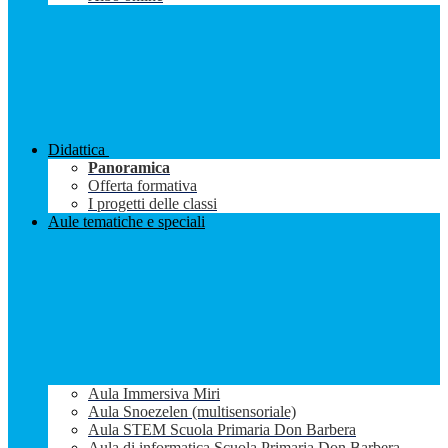
Didattica
Panoramica
Offerta formativa
I progetti delle classi
Aule tematiche e speciali
Aula Immersiva Miri
Aula Snoezelen (multisensoriale)
Aula STEM Scuola Primaria Don Barbera
Aula di informatica Scuola Primaria Don Barbera