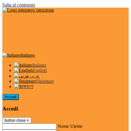
Salta al contenuto
Italiano
Italiano
English
عربى
Shqiptare
বাংলা
Accedi
Accedi
button close
×
Nome Utente