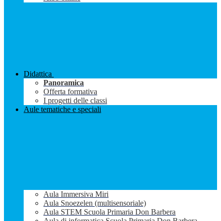
Didattica
Panoramica
Offerta formativa
I progetti delle classi
Aule tematiche e speciali
Aula Immersiva Miri
Aula Snoezelen (multisensoriale)
Aula STEM Scuola Primaria Don Barbera
Aula di informatica Scuola Primaria Don Barbera