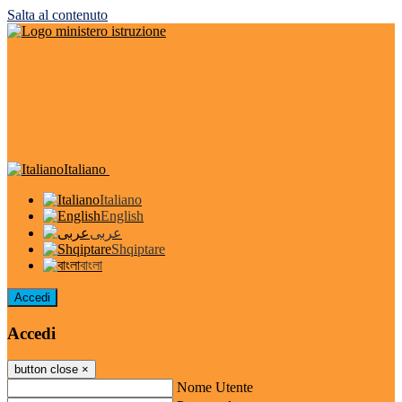
Salta al contenuto
Italiano
Italiano
English
عربى
Shqiptare
বাংলা
Accedi
Accedi
button close
×
Nome Utente