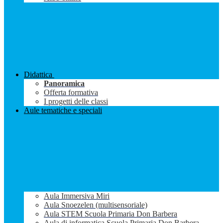
Didattica
Panoramica
Offerta formativa
I progetti delle classi
Aule tematiche e speciali
Aula Immersiva Miri
Aula Snoezelen (multisensoriale)
Aula STEM Scuola Primaria Don Barbera
Aula di informatica Scuola Primaria Don Barbera