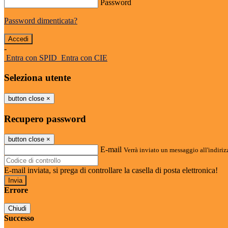
Password
Password dimenticata?
-
Entra con SPID
Entra con CIE
Seleziona utente
button close
×
Recupero password
button close
×
E-mail
Verrà inviato un messaggio all'indirizz
E-mail inviata, si prega di controllare la casella di posta elettronica!
Errore
Chiudi
Successo