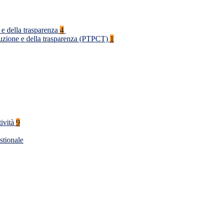
 e della trasparenza
4
rruzione e della trasparenza (PTPCT)
1
tività
9
stionale