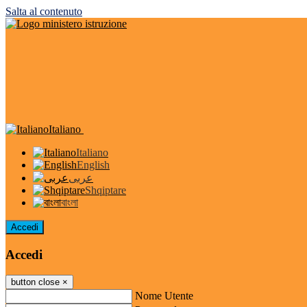
Salta al contenuto
Italiano
Italiano
English
عربى
Shqiptare
বাংলা
Accedi
Accedi
button close
×
Nome Utente