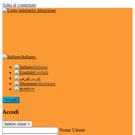
Salta al contenuto
Italiano
Italiano
English
عربى
Shqiptare
বাংলা
Accedi
Accedi
button close
×
Nome Utente