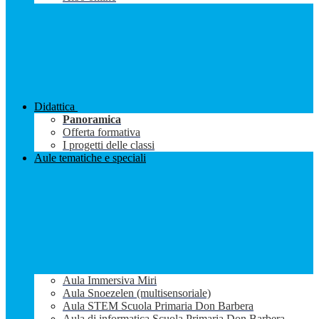
Didattica
Panoramica
Offerta formativa
I progetti delle classi
Aule tematiche e speciali
Aula Immersiva Miri
Aula Snoezelen (multisensoriale)
Aula STEM Scuola Primaria Don Barbera
Aula di informatica Scuola Primaria Don Barbera