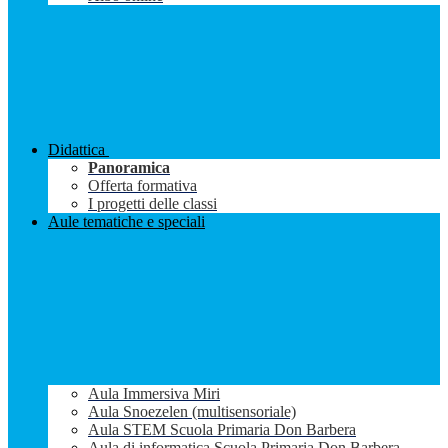
Didattica
Panoramica
Offerta formativa
I progetti delle classi
Aule tematiche e speciali
Aula Immersiva Miri
Aula Snoezelen (multisensoriale)
Aula STEM Scuola Primaria Don Barbera
Aula di informatica Scuola Primaria Don Barbera