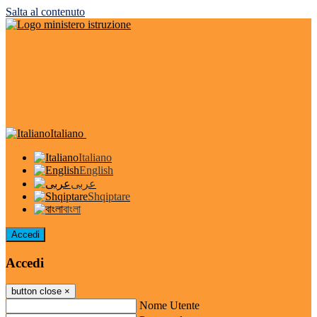
Salta al contenuto
Italiano
Italiano
English
عربى
Shqiptare
বাংলা
Accedi
Accedi
button close
×
Nome Utente