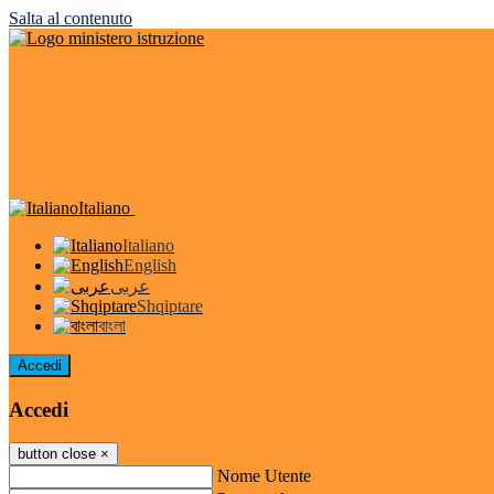
Salta al contenuto
Italiano
Italiano
English
عربى
Shqiptare
বাংলা
Accedi
Accedi
button close
×
Nome Utente