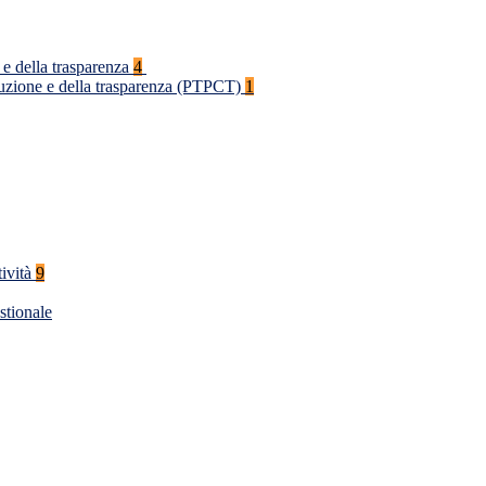
 e della trasparenza
4
rruzione e della trasparenza (PTPCT)
1
tività
9
stionale