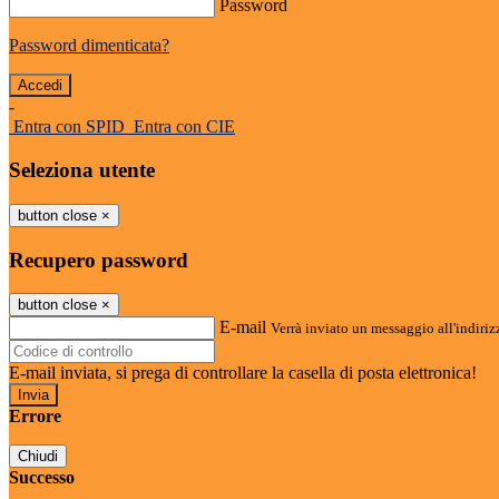
Password
Password dimenticata?
-
Entra con SPID
Entra con CIE
Seleziona utente
button close
×
Recupero password
button close
×
E-mail
Verrà inviato un messaggio all'indirizz
E-mail inviata, si prega di controllare la casella di posta elettronica!
Errore
Chiudi
Successo