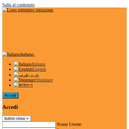
Salta al contenuto
Italiano
Italiano
English
عربى
Shqiptare
বাংলা
Accedi
Accedi
button close
×
Nome Utente