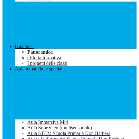
Didattica
Panoramica
Offerta formativa
I progetti delle classi
Aule tematiche e speciali
Aula Immersiva Miri
Aula Snoezelen (multisensoriale)
Aula STEM Scuola Primaria Don Barbera
Aula di informatica Scuola Primaria Don Barbera