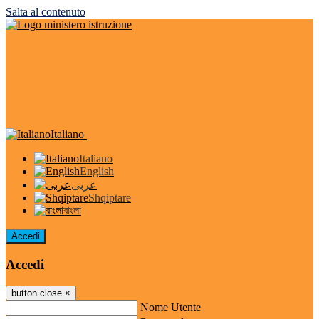
Salta al contenuto
Italiano
Italiano
English
عربى
Shqiptare
বাংলা
Accedi
Accedi
button close
×
Nome Utente