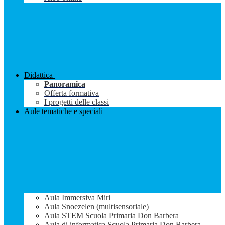
Didattica
Panoramica
Offerta formativa
I progetti delle classi
Aule tematiche e speciali
Aula Immersiva Miri
Aula Snoezelen (multisensoriale)
Aula STEM Scuola Primaria Don Barbera
Aula di informatica Scuola Primaria Don Barbera