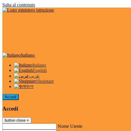
Salta al contenuto
Italiano
Italiano
English
عربى
Shqiptare
বাংলা
Accedi
Accedi
button close
×
Nome Utente