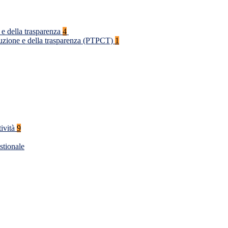
 e della trasparenza
4
rruzione e della trasparenza (PTPCT)
1
tività
9
stionale