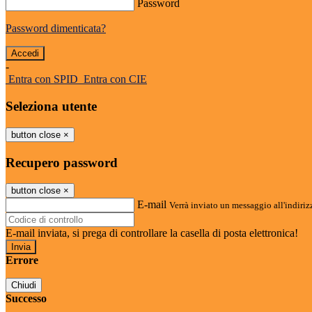
Password
Password dimenticata?
-
Entra con SPID
Entra con CIE
Seleziona utente
button close
×
Recupero password
button close
×
E-mail
Verrà inviato un messaggio all'indirizz
E-mail inviata, si prega di controllare la casella di posta elettronica!
Errore
Chiudi
Successo