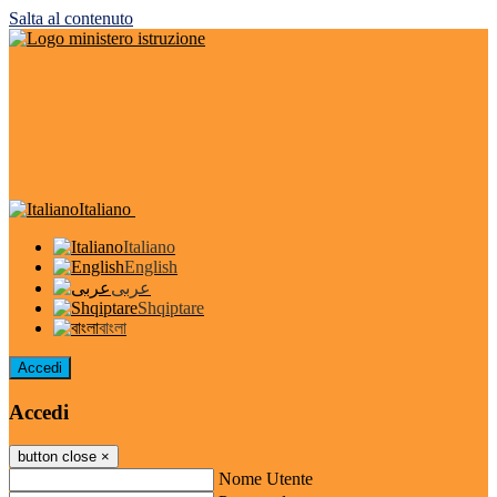
Salta al contenuto
Italiano
Italiano
English
عربى
Shqiptare
বাংলা
Accedi
Accedi
button close
×
Nome Utente