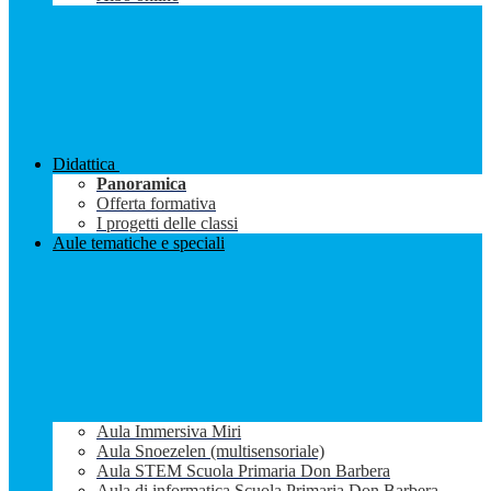
Didattica
Panoramica
Offerta formativa
I progetti delle classi
Aule tematiche e speciali
Aula Immersiva Miri
Aula Snoezelen (multisensoriale)
Aula STEM Scuola Primaria Don Barbera
Aula di informatica Scuola Primaria Don Barbera