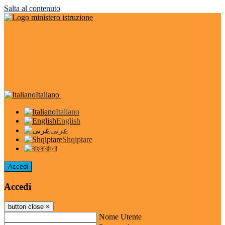
Salta al contenuto
Italiano
Italiano
English
عربى
Shqiptare
বাংলা
Accedi
Accedi
button close
×
Nome Utente