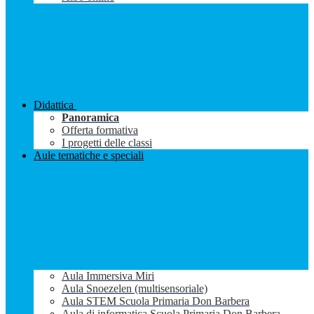
Didattica
Panoramica
Offerta formativa
I progetti delle classi
Aule tematiche e speciali
Aula Immersiva Miri
Aula Snoezelen (multisensoriale)
Aula STEM Scuola Primaria Don Barbera
Aula di informatica Scuola Primaria Don Barbera