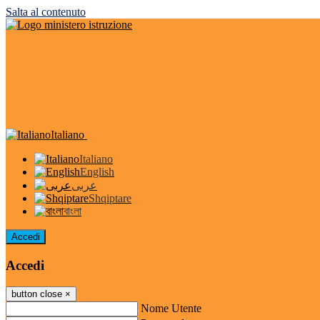
Salta al contenuto
Italiano
Italiano
English
عربى
Shqiptare
বাংলা
Accedi
Accedi
button close
×
Nome Utente