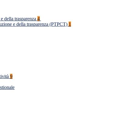
 e della trasparenza
4
rruzione e della trasparenza (PTPCT)
1
tività
9
stionale