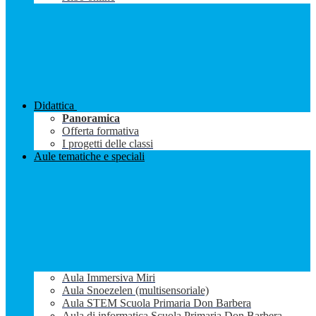
Didattica
Panoramica
Offerta formativa
I progetti delle classi
Aule tematiche e speciali
Aula Immersiva Miri
Aula Snoezelen (multisensoriale)
Aula STEM Scuola Primaria Don Barbera
Aula di informatica Scuola Primaria Don Barbera