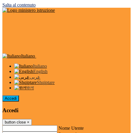
Salta al contenuto
Italiano
Italiano
English
عربى
Shqiptare
বাংলা
Accedi
Accedi
button close
×
Nome Utente