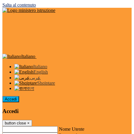
Salta al contenuto
Italiano
Italiano
English
عربى
Shqiptare
বাংলা
Accedi
Accedi
button close
×
Nome Utente