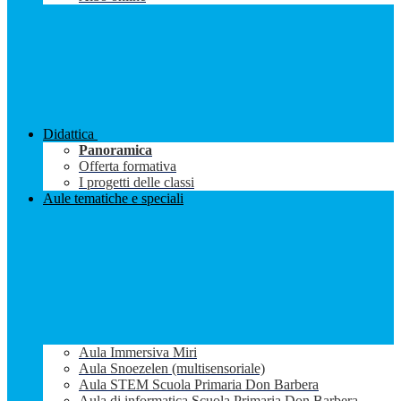
Didattica
Panoramica
Offerta formativa
I progetti delle classi
Aule tematiche e speciali
Aula Immersiva Miri
Aula Snoezelen (multisensoriale)
Aula STEM Scuola Primaria Don Barbera
Aula di informatica Scuola Primaria Don Barbera