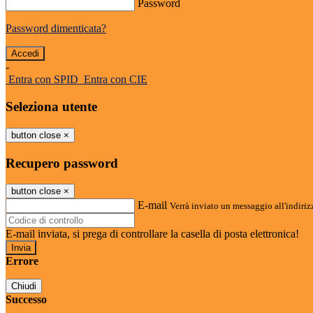
Password
Password dimenticata?
-
Entra con SPID
Entra con CIE
Seleziona utente
button close
×
Recupero password
button close
×
E-mail
Verrà inviato un messaggio all'indirizz
E-mail inviata, si prega di controllare la casella di posta elettronica!
Errore
Chiudi
Successo