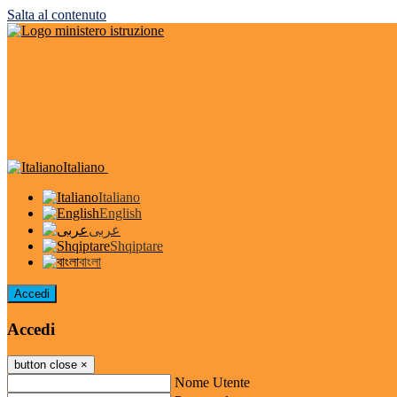
Salta al contenuto
Italiano
Italiano
English
عربى
Shqiptare
বাংলা
Accedi
Accedi
button close
×
Nome Utente