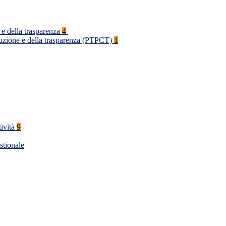
 e della trasparenza
4
rruzione e della trasparenza (PTPCT)
1
tività
9
stionale