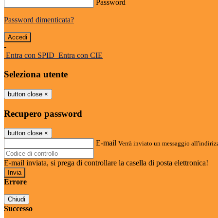
Password
Password dimenticata?
-
Entra con SPID
Entra con CIE
Seleziona utente
button close
×
Recupero password
button close
×
E-mail
Verrà inviato un messaggio all'indirizz
E-mail inviata, si prega di controllare la casella di posta elettronica!
Errore
Chiudi
Successo