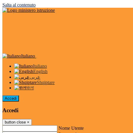
Salta al contenuto
Italiano
Italiano
English
عربى
Shqiptare
বাংলা
Accedi
Accedi
button close
×
Nome Utente