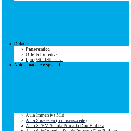
Didattica
Panoramica
Offerta formativa
I progetti delle classi
Aule tematiche e speciali
Aula Immersiva Miri
Aula Snoezelen (multisensoriale)
Aula STEM Scuola Primaria Don Barbera
Aula di informatica Scuola Primaria Don Barbera