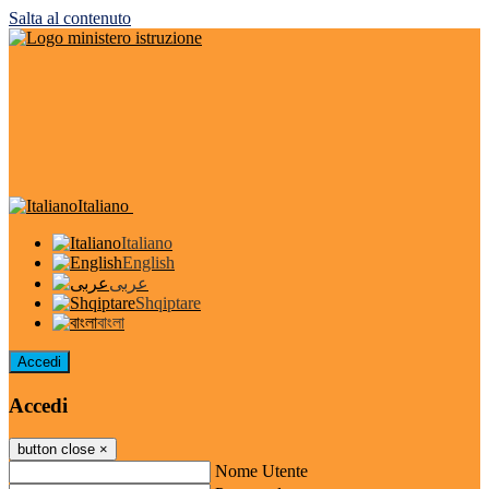
Salta al contenuto
Italiano
Italiano
English
عربى
Shqiptare
বাংলা
Accedi
Accedi
button close
×
Nome Utente