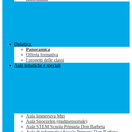
Didattica
Panoramica
Offerta formativa
I progetti delle classi
Aule tematiche e speciali
Aula Immersiva Miri
Aula Snoezelen (multisensoriale)
Aula STEM Scuola Primaria Don Barbera
Aula di informatica Scuola Primaria Don Barbera