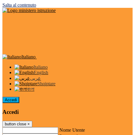
Salta al contenuto
Italiano
Italiano
English
عربى
Shqiptare
বাংলা
Accedi
Accedi
button close
×
Nome Utente