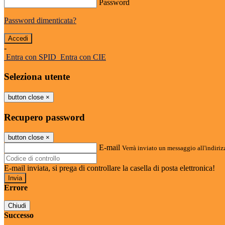
Password
Password dimenticata?
-
Entra con SPID
Entra con CIE
Seleziona utente
button close
×
Recupero password
button close
×
E-mail
Verrà inviato un messaggio all'indirizz
E-mail inviata, si prega di controllare la casella di posta elettronica!
Errore
Chiudi
Successo