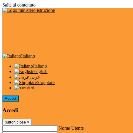
Salta al contenuto
Italiano
Italiano
English
عربى
Shqiptare
বাংলা
Accedi
Accedi
button close
×
Nome Utente