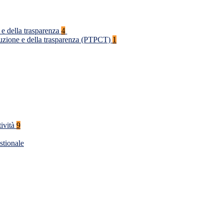
 e della trasparenza
4
rruzione e della trasparenza (PTPCT)
1
tività
9
stionale